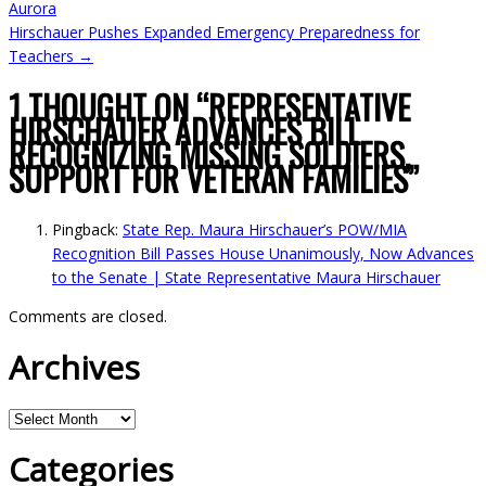
Aurora
Hirschauer Pushes Expanded Emergency Preparedness for
Teachers
→
1 THOUGHT ON “
REPRESENTATIVE
HIRSCHAUER ADVANCES BILL
RECOGNIZING MISSING SOLDIERS,
SUPPORT FOR VETERAN FAMILIES
”
Pingback:
State Rep. Maura Hirschauer’s POW/MIA
Recognition Bill Passes House Unanimously, Now Advances
to the Senate | State Representative Maura Hirschauer
Comments are closed.
Archives
Archives
Categories