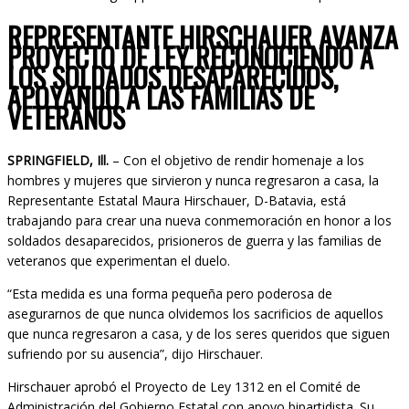
REPRESENTANTE HIRSCHAUER AVANZA
PROYECTO DE LEY RECONOCIENDO A
LOS SOLDADOS DESAPARECIDOS,
APOYANDO A LAS FAMILIAS DE
VETERANOS
SPRINGFIELD, Ill.
– Con el objetivo de rendir homenaje a los
hombres y mujeres que sirvieron y nunca regresaron a casa, la
Representante Estatal Maura Hirschauer, D-Batavia, está
trabajando para crear una nueva conmemoración en honor a los
soldados desaparecidos, prisioneros de guerra y las familias de
veteranos que experimentan el duelo.
“Esta medida es una forma pequeña pero poderosa de
asegurarnos de que nunca olvidemos los sacrificios de aquellos
que nunca regresaron a casa, y de los seres queridos que siguen
sufriendo por su ausencia”, dijo Hirschauer.
Hirschauer aprobó el Proyecto de Ley 1312 en el Comité de
Administración del Gobierno Estatal con apoyo bipartidista. Su