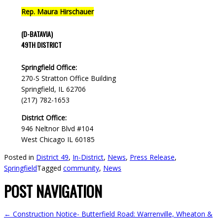
Rep. Maura Hirschauer
(D-BATAVIA)
49TH DISTRICT
Springfield Office:
270-S Stratton Office Building
Springfield, IL 62706
(217) 782-1653
District Office:
946 Neltnor Blvd #104
West Chicago IL 60185
Posted in
District 49
,
In-District
,
News
,
Press Release
,
Springfield
Tagged
community
,
News
POST NAVIGATION
←
Construction Notice- Butterfield Road: Warrenville, Wheaton &